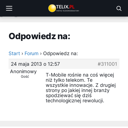
Przejdź
do
treści
Odpowiedz na:
Start
›
Forum
›
Odpowiedz na:
24 maja 2013 o 12:57
#311001
Anonimowy
T-Mobile rośnie na coś więcej
Gość
niż tylko telekom. Te
wszystkie innowacje. Z drugiej
strony po jakiej innej branży
spodziewać się dziś
technologicznej rewolucji.