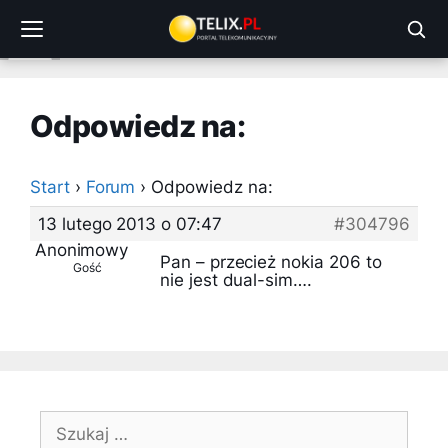
Przejdź
do
treści
Odpowiedz na:
Start
›
Forum
›
Odpowiedz na:
13 lutego 2013 o 07:47
#304796
Anonimowy
Pan – przecież nokia 206 to
Gość
nie jest dual-sim….
Szukaj: