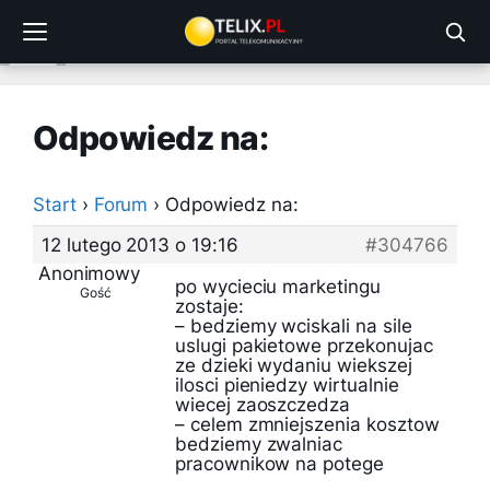
Przejdź
do
treści
Odpowiedz na:
Start
›
Forum
›
Odpowiedz na:
12 lutego 2013 o 19:16
#304766
Anonimowy
po wycieciu marketingu
Gość
zostaje:
– bedziemy wciskali na sile
uslugi pakietowe przekonujac
ze dzieki wydaniu wiekszej
ilosci pieniedzy wirtualnie
wiecej zaoszczedza
– celem zmniejszenia kosztow
bedziemy zwalniac
pracownikow na potege