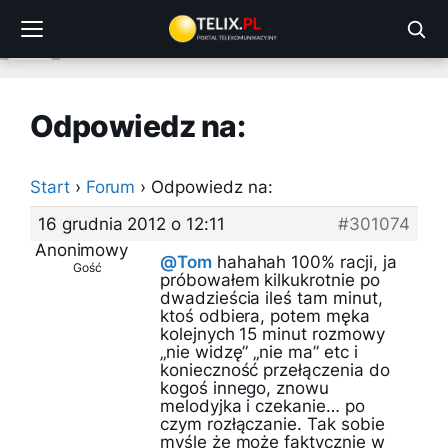
Przejdź
do
treści
Odpowiedz na:
Start
›
Forum
›
Odpowiedz na:
16 grudnia 2012 o 12:11
#301074
Anonimowy
@Tom
hahahah 100% racji, ja
Gość
próbowałem kilkukrotnie po
dwadzieścia ileś tam minut,
ktoś odbiera, potem męka
kolejnych 15 minut rozmowy
„nie widzę” „nie ma” etc i
konieczność przełączenia do
kogoś innego, znowu
melodyjka i czekanie… po
czym rozłączanie. Tak sobie
myślę że może faktycznie w