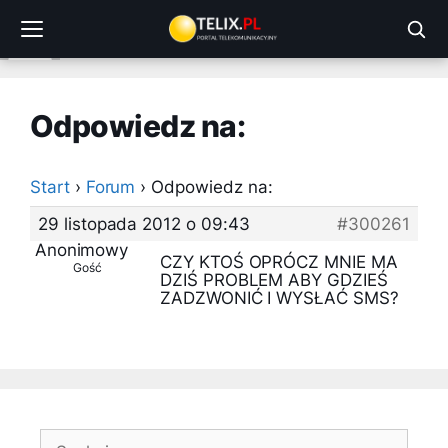
Przejdź
do
treści
Odpowiedz na:
Start
›
Forum
›
Odpowiedz na:
29 listopada 2012 o 09:43
#300261
Anonimowy
CZY KTOŚ OPRÓCZ MNIE MA
Gość
DZIŚ PROBLEM ABY GDZIEŚ
ZADZWONIĆ I WYSŁAĆ SMS?
Szukaj: