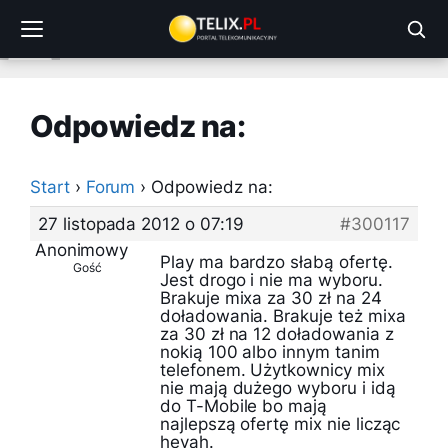
Przejdź
do
treści
Odpowiedz na:
Start
›
Forum
›
Odpowiedz na:
27 listopada 2012 o 07:19
#300117
Anonimowy
Play ma bardzo słabą ofertę.
Gość
Jest drogo i nie ma wyboru.
Brakuje mixa za 30 zł na 24
doładowania. Brakuje też mixa
za 30 zł na 12 doładowania z
nokią 100 albo innym tanim
telefonem. Użytkownicy mix
nie mają dużego wyboru i idą
do T-Mobile bo mają
najlepszą ofertę mix nie licząc
heyah.