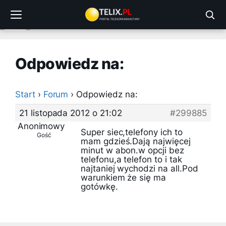
Przejdź
do
treści
Odpowiedz na:
Start
›
Forum
›
Odpowiedz na:
21 listopada 2012 o 21:02
#299885
Anonimowy
Super siec,telefony ich to
Gość
mam gdzieś.Dają najwięcej
minut w abon.w opcji bez
telefonu,a telefon to i tak
najtaniej wychodzi na all.Pod
warunkiem że się ma
gotówkę.