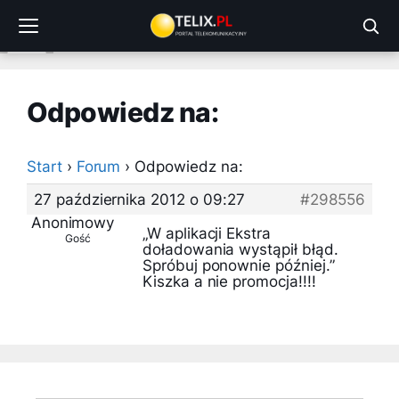
Przejdź
do
treści
Odpowiedz na:
Start
›
Forum
›
Odpowiedz na:
27 października 2012 o 09:27
#298556
Anonimowy
„W aplikacji Ekstra
Gość
doładowania wystąpił błąd.
Spróbuj ponownie później.”
Kiszka a nie promocja!!!!