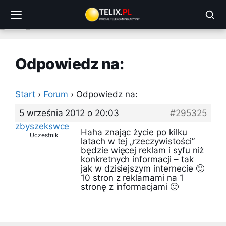
Przejdź
do
treści
Odpowiedz na:
Start
›
Forum
›
Odpowiedz na:
5 września 2012 o 20:03
#295325
zbyszekswce
Haha znając życie po kilku
Uczestnik
latach w tej „rzeczywistości”
będzie więcej reklam i syfu niż
konkretnych informacji – tak
jak w dzisiejszym internecie 🙂
10 stron z reklamami na 1
stronę z informacjami 🙂