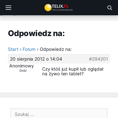
Przejdź
do
treści
Odpowiedz na:
Start
›
Forum
›
Odpowiedz na:
20 sierpnia 2012 o 14:04
#294201
Anonimowy
Czy któś już kupił lub oglądał
Gość
na żywo ten tablet?
Szukaj: