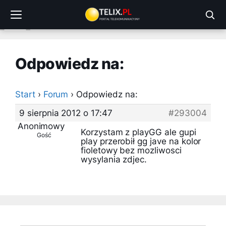
Przejdź
do
treści
Odpowiedz na:
Start
›
Forum
›
Odpowiedz na:
9 sierpnia 2012 o 17:47
#293004
Anonimowy
Korzystam z playGG ale gupi
Gość
play przerobił gg jave na kolor
fioletowy bez mozliwosci
wysylania zdjec.