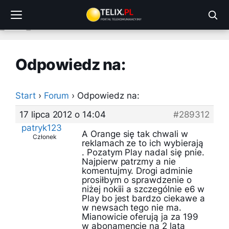
Przejdź
do
treści
Odpowiedz na:
Start
›
Forum
›
Odpowiedz na:
17 lipca 2012 o 14:04
#289312
patryk123
A Orange się tak chwali w
Członek
reklamach ze to ich wybierają
. Pozatym Play nadal się pnie.
Najpierw patrzmy a nie
komentujmy. Drogi adminie
prosiłbym o sprawdzenie o
niżej nokiii a szczególnie e6 w
Play bo jest bardzo ciekawe a
w newsach tego nie ma.
Mianowicie oferują ja za 199
w abonamencie na 2 lata