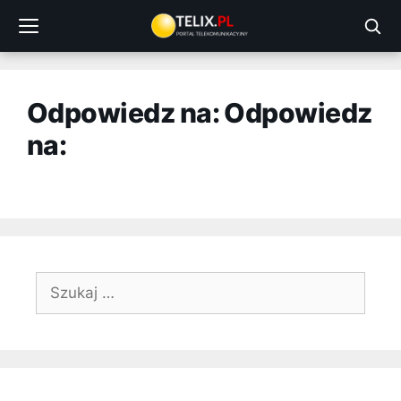
Przejdź
do
treści
Odpowiedz na: Odpowiedz
na:
Szukaj: