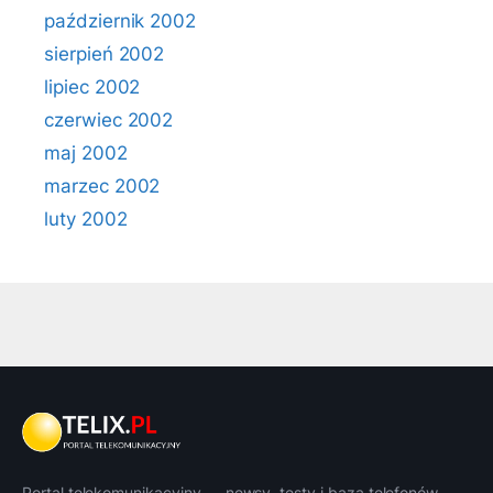
październik 2002
sierpień 2002
lipiec 2002
czerwiec 2002
maj 2002
marzec 2002
luty 2002
Portal telekomunikacyjny — newsy, testy i baza telefonów.