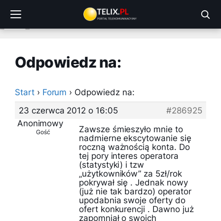
Przejdź
do
treści
Odpowiedz na:
Start
›
Forum
›
Odpowiedz na:
23 czerwca 2012 o 16:05
#286925
Anonimowy
Zawsze śmieszyło mnie to
Gość
nadmierne ekscytowanie się
roczną ważnością konta. Do
tej pory interes operatora
(statystyki) i tzw
„użytkowników” za 5zł/rok
pokrywał się . Jednak nowy
(już nie tak bardzo) operator
upodabnia swoje oferty do
ofert konkurencji . Dawno już
zapomniał o swoich