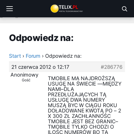
Przejdź
do
treści
Odpowiedz na:
Start
›
Forum
›
Odpowiedz na:
21 czerwca 2012 o 12:17
#286776
Anonimowy
TMOBILE MA NAJDROŻSZĄ
Gość
USUGĘ NA ŚWIECIE —MIĘDZY
NAMI–DLA
PRZEDŁUŻAJĄCYCH TĄ
USŁUGĘ DWA NUMERY
MUSZĄ BYC W CIĄGU ROKU
DOŁADOWANE KWOTĄ PO – 2
X 300 ZŁ ZACHŁANNOŚC
TMOBILE JEST BEZ GRANIC–
TMOBILE TYLKO CHODZI O
ILOŚC NUMERÓW BO TĄ