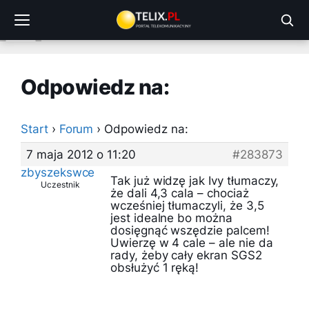
Przejdź
do
treści
Odpowiedz na:
Start
›
Forum
›
Odpowiedz na:
7 maja 2012 o 11:20
#283873
zbyszekswce
Tak już widzę jak Ivy tłumaczy,
Uczestnik
że dali 4,3 cala – chociaż
wcześniej tłumaczyli, że 3,5
jest idealne bo można
dosięgnąć wszędzie palcem!
Uwierzę w 4 cale – ale nie da
rady, żeby cały ekran SGS2
obsłużyć 1 ręką!