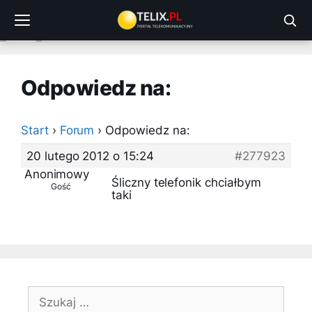
Przejdź
do
treści
Odpowiedz na:
Start
›
Forum
›
Odpowiedz na:
20 lutego 2012 o 15:24
#277923
Anonimowy
Śliczny telefonik chciałbym
Gość
taki
Szukaj: