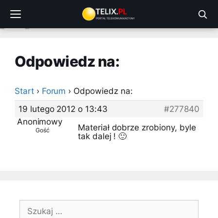
Przejdź
do
treści
Odpowiedz na:
Start
›
Forum
›
Odpowiedz na:
19 lutego 2012 o 13:43
#277840
Anonimowy
Materiał dobrze zrobiony, byle
Gość
tak dalej ! 🙂
Szukaj: