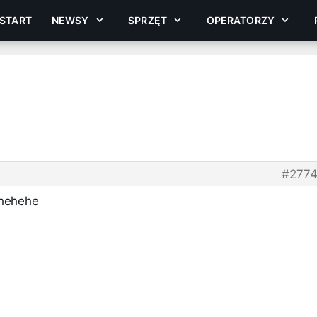
START
NEWSY
SPRZĘT
OPERATORZY
#277
 hehehe