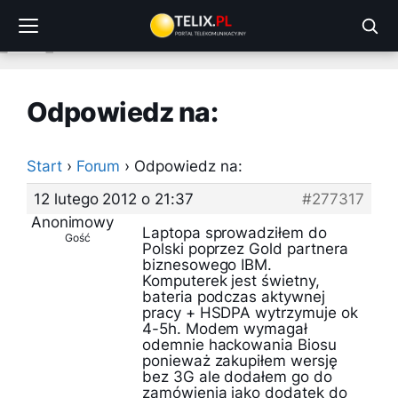
Przejdź
do
treści
Odpowiedz na:
Start
›
Forum
›
Odpowiedz na:
12 lutego 2012 o 21:37
#277317
Anonimowy
Laptopa sprowadziłem do
Gość
Polski poprzez Gold partnera
biznesowego IBM.
Komputerek jest świetny,
bateria podczas aktywnej
pracy + HSDPA wytrzymuje ok
4-5h. Modem wymagał
odemnie hackowania Biosu
ponieważ zakupiłem wersję
bez 3G ale dodałem go do
zamówienia jako dodatek do