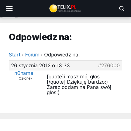
Przejdź
do
treści
Odpowiedz na:
Start
›
Forum
›
Odpowiedz na:
26 stycznia 2012 o 13:33
#276000
n0name
[quote]i masz mój głos
Członek
[/quote] Dziękuję bardzo:)
Zaraz oddam na Pana swój
głos:)