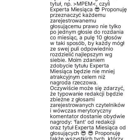
tytuł, np. >MPEM<, czyli
Experta Miesiąca 😎 Proponuję
przeznaczyć każdemu
zarejestrowanemu
głosującemu prawo nie tylko
po jednym głosie do rozdania
co miesiąc, a pulę 10 głosów
w taki sposób, by każdy mógł
ze swej puli odpowiednio
rozdzielić najlepszym wg
siebie. Moim zdaniem
zdobycie tytułu Experta
Miesiąca będzie nie mniej
atrakcyjnym celem niż
nagroda rzeczowa.
Oczywiście może się zdarzyć,
że typowanie redakcji będzie
zbieżne z głosami
zarejestrowanych czytelników
i wówczas merytoryczny
komentator dostanie obydwie
nagrody: 'fant' od redakcji
oraz tytuł Experta Miesiąca od
głosujących 😎 😎 Proponuję
także wszystkich tych, którzy