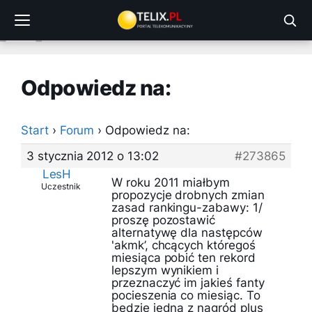
Przejdź
do
treści
Odpowiedz na:
Start
›
Forum
›
Odpowiedz na:
3 stycznia 2012 o 13:02
#273865
LesH
W roku 2011 miałbym
Uczestnik
propozycje drobnych zmian
zasad rankingu-zabawy: 1/
proszę pozostawić
alternatywę dla następców
'akmk’, chcących któregoś
miesiąca pobić ten rekord
lepszym wynikiem i
przeznaczyć im jakieś fanty
pocieszenia co miesiąc. To
będzie jedna z nagród plus