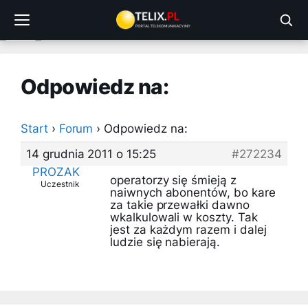
Przejdź
do
treści
Odpowiedz na:
Start
›
Forum
›
Odpowiedz na:
14 grudnia 2011 o 15:25
#272234
PROZAK
operatorzy się śmieją z
Uczestnik
naiwnych abonentów, bo kare
za takie przewałki dawno
wkalkulowali w koszty. Tak
jest za każdym razem i dalej
ludzie się nabierają.