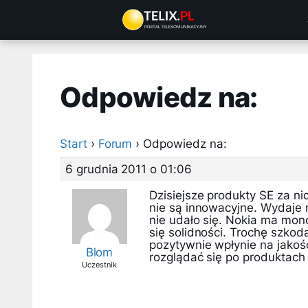
Przejdź
do
treści
Odpowiedz na:
Start
›
Forum
›
Odpowiedz na:
6 grudnia 2011 o 01:06
Dzisiejsze produkty SE za ni
nie są innowacyjne. Wydaje 
nie udało się. Nokia ma mon
się solidności. Trochę szkod
pozytywnie wpłynie na jakość
Blom
rozglądać się po produktach
Uczestnik