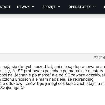
START
NEWSY
SPRZĘT
OPERATORZY
#271
c mają się do tych sprzed lat, ani nie są dopracowane an
mi się, że SE próbowało pojechać po marce ale niestety
opol na „jechanie po marce” ale od SE zawsze oczekiwa
a członu Ericsson ale mam nadzieję, że rebranding
 produktów i znów będę mógł coś kupić z ich stajni a ni
 Szajsunga 😉