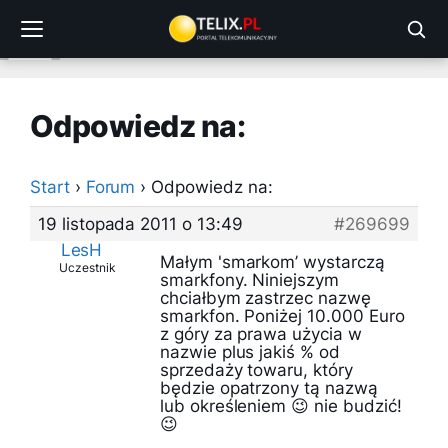
Przejdź
do
treści
Odpowiedz na:
Start
›
Forum
›
Odpowiedz na:
19 listopada 2011 o 13:49
#269699
LesH
Małym 'smarkom’ wystarczą
Uczestnik
smarkfony. Niniejszym
chciałbym zastrzec nazwę
smarkfon. Poniżej 10.000 Euro
z góry za prawa użycia w
nazwie plus jakiś % od
sprzedaży towaru, który
będzie opatrzony tą nazwą
lub określeniem 😉 nie budzić!
😉