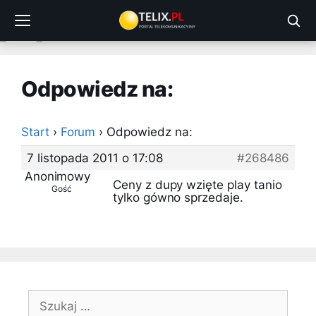
Przejdź
do
treści
Odpowiedz na:
Start
›
Forum
›
Odpowiedz na:
7 listopada 2011 o 17:08
#268486
Anonimowy
Ceny z dupy wzięte play tanio
Gość
tylko gówno sprzedaje.
Szukaj: