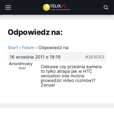
Przejdź
do
treści
Odpowiedz na:
Start
›
Forum
›
Odpowiedz na:
16 września 2011 o 19:19
#264053
Anonimowy
Ciekawe czy przednia kamera
Gość
to tylko atrapa jak w HTC
sensation (nie można
prowadzić video rozmów)?
Żenua!