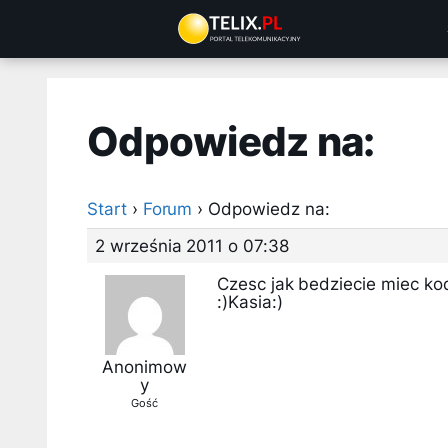
Przejdź
do
treści
Odpowiedz na:
Start
›
Forum
›
Odpowiedz na:
2 września 2011 o 07:38
Czesc jak bedziecie miec ko
:)Kasia:)
Anonimow
y
Gość