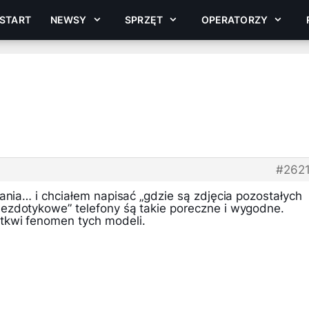
START
NEWSY
SPRZĘT
OPERATORZY
#262
ania… i chciałem napisać „gdzie są zdjęcia pozostałych
ezdotykowe” telefony śą takie poreczne i wygodne.
kwi fenomen tych modeli.