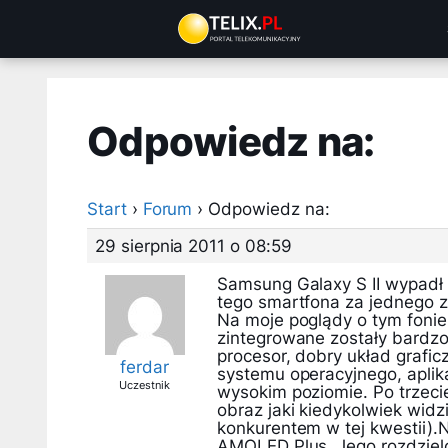
Przejdź
do
treści
Odpowiedz na:
Start
›
Forum
›
Odpowiedz na:
29 sierpnia 2011 o 08:59
Samsung Galaxy S II wypadł 
tego smartfona za jednego z 
Na moje poglądy o tym fonie 
zintegrowane zostały bard
procesor, dobry układ grafic
ferdar
systemu operacyjnego, aplika
Uczestnik
wysokim poziomie. Po trzec
obraz jaki kiedykolwiek wi
konkurentem w tej kwestii)
AMOLED Plus. Jego rozdzielc