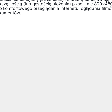
ększą ilością (lub gęstością ułożenia) pikseli, ale 800×48
o komfortowego przeglądania internetu, oglądania film
dokumentów.