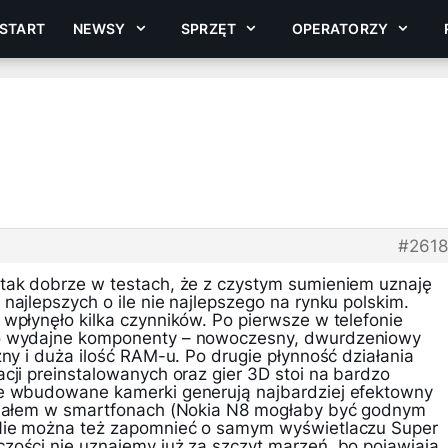
START
NEWSY
SPRZĘT
OPERATORZY
#261
tak dobrze w testach, że z czystym sumieniem uznaję
najlepszych o ile nie najlepszego na rynku polskim.
wpłynęło kilka czynników. Po pierwsze w telefonie
zo wydajne komponenty – nowoczesny, dwurdzeniowy
zny i duża ilość RAM-u. Po drugie płynność działania
cji preinstalowanych oraz gier 3D stoi na bardzo
ie wbudowane kamerki generują najbardziej efektowny
działem w smartfonach (Nokia N8 mogłaby być godnym
.Nie można też zapomnieć o samym wyświetlaczu Super
zości nie uznajemy już za szczyt marzeń, bo pojawiają