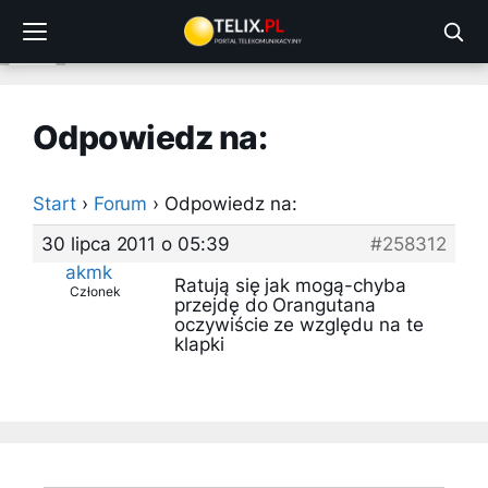
Przejdź
do
treści
Odpowiedz na:
Start
›
Forum
›
Odpowiedz na:
30 lipca 2011 o 05:39
#258312
akmk
Ratują się jak mogą-chyba
Członek
przejdę do Orangutana
oczywiście ze względu na te
klapki