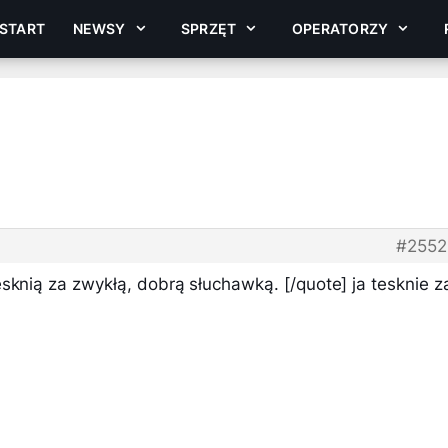
START
NEWSY
SPRZĘT
OPERATORZY
#2552
sknią za zwykłą, dobrą słuchawką. [/quote] ja tesknie z