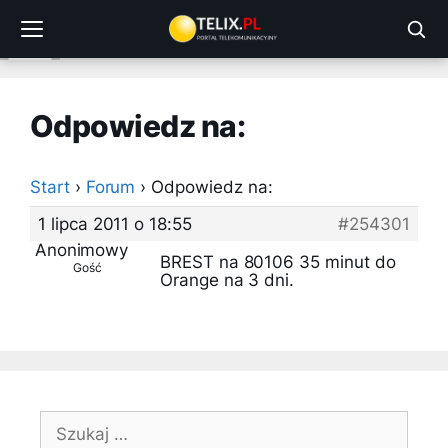
Przejdź
do
treści
Odpowiedz na:
Start
›
Forum
›
Odpowiedz na:
1 lipca 2011 o 18:55
#254301
Anonimowy
BREST na 80106 35 minut do
Gość
Orange na 3 dni.
Szukaj: