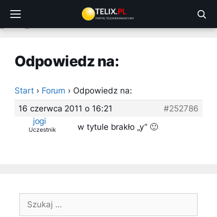
Przejdź
do
treści
Odpowiedz na:
Start
›
Forum
›
Odpowiedz na:
16 czerwca 2011 o 16:21
#252786
jogi
w tytule brakło „y” 🙂
Uczestnik
Szukaj: