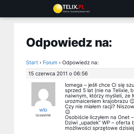
Przejdź
do
treści
Odpowiedz na:
Start
›
Forum
›
Odpowiedz na:
15 czerwca 2011 o 06:56
Iomega – jeśłi chce Ci się s
sprzed 5 lat (nie na Telixie,
naiwnym, którzy myśleli, z
urozmaiceniem krajobrazu 
Czy nie miałem racji? Niszo
wlo
😉
Uczestnik
Osobiście liczyłem na Onet –
Dziwi „upadek” WP – oferta b
możliwości sprzętowe dzisi