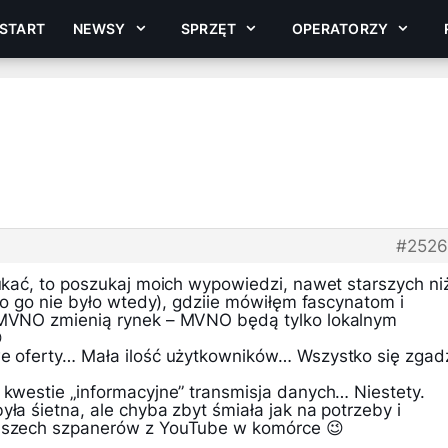
START
NEWSY
SPRZĘT
OPERATORZY
#2526
zukać, to poszukaj moich wypowiedzi, nawet starszych ni
 bo go nie było wtedy), gdziie mówiłęm fascynatom i
e MVNO zmienią rynek – MVNO będą tylko lokalnym

we oferty… Mała ilość użytkowników… Wszystko się zgad
 kwestie „informacyjne” transmisja danych… Niestety.
yła śietna, ale chyba zbyt śmiała jak na potrzeby i
ejszech szpanerów z YouTube w komórce 😉