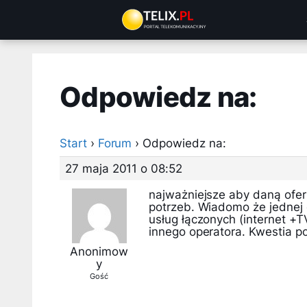
Przejdź
do
treści
Odpowiedz na:
Start
›
Forum
›
Odpowiedz na:
27 maja 2011 o 08:52
najważniejsze aby daną ofe
potrzeb. Wiadomo że jednej o
usług łączonych (internet +T
innego operatora. Kwestia po
Anonimow
y
Gość