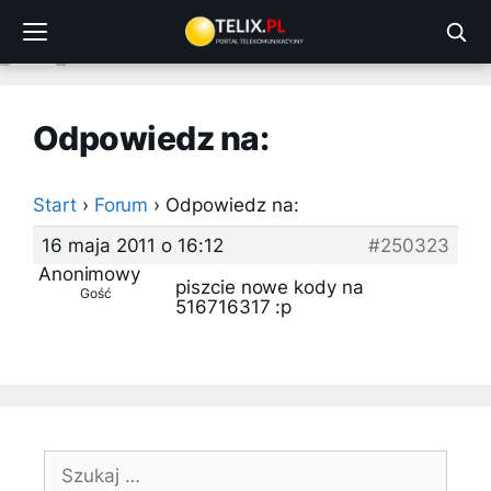
Przejdź
do
treści
Odpowiedz na:
Start
›
Forum
›
Odpowiedz na:
16 maja 2011 o 16:12
#250323
Anonimowy
piszcie nowe kody na
Gość
516716317 :p
Szukaj: