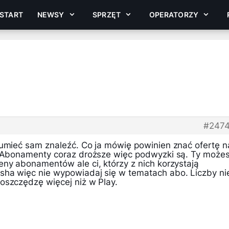
START
NEWSY
SPRZĘT
OPERATORZY
#247
 umieć sam znaleźć. Co ja mówię powinien znać ofertę n
. Abonamenty coraz droższe więc podwyzki są. Ty może
eny abonamentów ale ci, którzy z nich korzystają
ha więc nie wypowiadaj się w tematach abo. Liczby ni
oszczędzę więcej niż w Play.