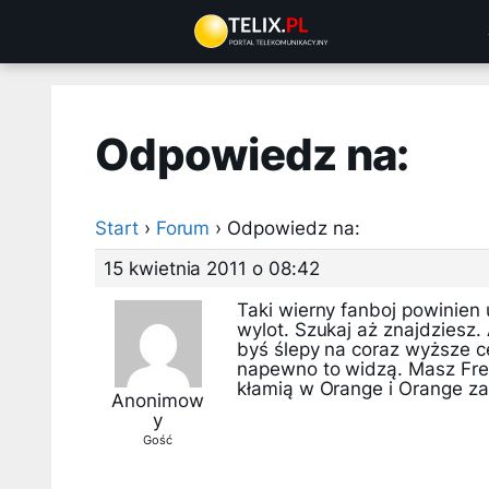
Przejdź
do
treści
Odpowiedz na:
Start
›
Forum
›
Odpowiedz na:
15 kwietnia 2011 o 08:42
Taki wierny fanboj powinien
wylot. Szukaj aż znajdziesz
byś ślepy na coraz wyższe c
napewno to widzą. Masz Fres
kłamią w Orange i Orange za
Anonimow
y
Gość