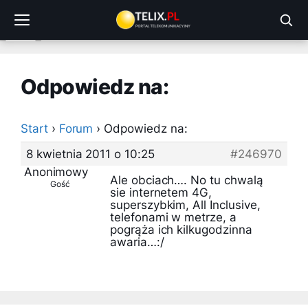
Przejdź
do
treści
Odpowiedz na:
Start
›
Forum
›
Odpowiedz na:
8 kwietnia 2011 o 10:25
#246970
Anonimowy
Ale obciach…. No tu chwalą
Gość
sie internetem 4G,
superszybkim, All Inclusive,
telefonami w metrze, a
pogrąża ich kilkugodzinna
awaria…:/