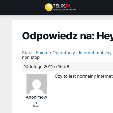
Przejdź
do
treści
Odpowiedz na: Hey
Start
›
Forum
›
Operatorzy
›
Internet mobilny
non stop
14 lutego 2011 o 16:56
Czy to jest normalny intern
Anonimow
y
Gość