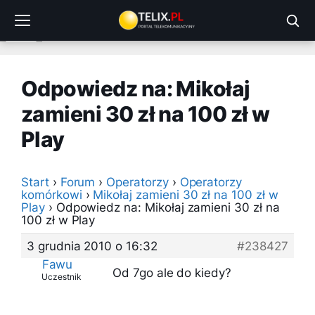
Przejdź
do
treści
Odpowiedz na: Mikołaj
zamieni 30 zł na 100 zł w
Play
Start
›
Forum
›
Operatorzy
›
Operatorzy
komórkowi
›
Mikołaj zamieni 30 zł na 100 zł w
Play
›
Odpowiedz na: Mikołaj zamieni 30 zł na
100 zł w Play
3 grudnia 2010 o 16:32
#238427
Fawu
Od 7go ale do kiedy?
Uczestnik