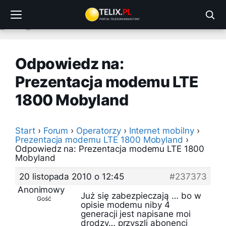
Przejdź
do
treści
Odpowiedz na:
Prezentacja modemu LTE
1800 Mobyland
Start
›
Forum
›
Operatorzy
›
Internet mobilny
›
Prezentacja modemu LTE 1800 Mobyland
›
Odpowiedz na: Prezentacja modemu LTE 1800
Mobyland
20 listopada 2010 o 12:45
#237373
Anonimowy
Już się zabezpieczają … bo w
Gość
opisie modemu niby 4
generacji jest napisane moi
drodzy… przyszli abonenci