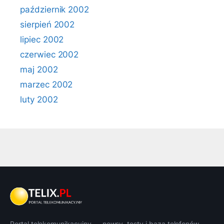
październik 2002
sierpień 2002
lipiec 2002
czerwiec 2002
maj 2002
marzec 2002
luty 2002
Portal telekomunikacyjny — newsy, testy i baza telefonów.