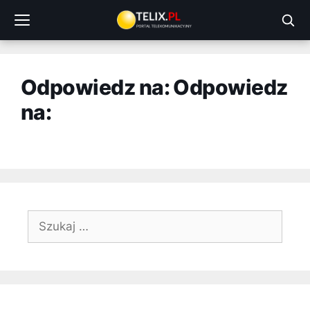
Przejdź
do
treści
Odpowiedz na: Odpowiedz
na:
Szukaj: