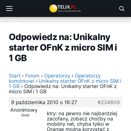
Przejdź
do
treści
Odpowiedz na: Unikalny
starter OFnK z micro SIM i
1 GB
Start
›
Forum
›
Operatorzy
›
Operatorzy
komórkowi
›
Unikalny starter OFnK z micro SIM i
1 GB
›
Odpowiedz na: Unikalny starter OFnK z
micro SIM i 1 GB
9 października 2010 o 16:27
#234609
Anonimowy
ktry: na pewno nie najbardziej
Gość
zacofany, zobacz choćby na
mobilny net, chyba tylko w
Orange można korzystać z