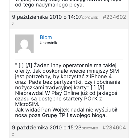
od tego nadymanego pleya.
9 października 2010 o 14:07
#234602
ODPOWIED
Z
Blom
Uczestnik
” [i] [/i] Żaden inny operator nie ma takiej
oferty. Jak doskonale wiecie mniejszy SIM
jest potrzebny, by korzystać z iPhone 4
oraz iPada bez partyzantki, czyli obcinania
nożyczkami tradycyjnej karty.” [i] [/i]
Nieprawda! W Play Online już od jakiegoś
czasu są dostępne startery POnK z
MicroSIM.
Jak widać Pan Wojtek nadal nie wyściubił
nosa poza Grupę TP i swojego bloga.
9 października 2010 o 15:23
#234604
ODPOWIED
Z