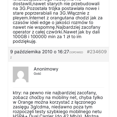
dostawili,nawet starych nie przebudowali
na 3G.Pozostała trójka postawiała nowe i
stare poprzerabiali na 3G.Włącznie z
pleyem.Internet z orangutana chodzi jak za
czasów ideii edge o jakości rozmów to
nawet nie wspomnę.Najbardziej zacofany
operator z całej czwórki.Nawet jak by dali
100GB i 100000 min za 1 zł to im
podziękuję.
9 października 2010 o 16:27
#234609
ODPOWIED
Z
Anonimowy
Gość
ktry: na pewno nie najbardziej zacofany,
zobacz choćby na mobilny net, chyba tylko
w Orange można korzystać z łączonego
zasięgu 3g/cdma, niedawno poza tym
rozpoczęli testy szybkiego mobilnego netu
HSPA+ Dual Carrier (do 42 Mb/s). Można