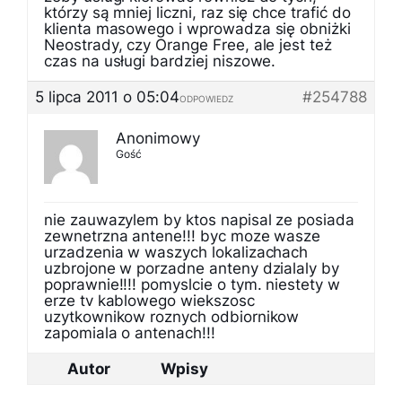
którzy są mniej liczni, raz się chce trafić do
klienta masowego i wprowadza się obniżki
Neostrady, czy Orange Free, ale jest też
czas na usługi bardziej niszowe.
5 lipca 2011 o 05:04
#254788
ODPOWIEDZ
Anonimowy
Gość
nie zauwazylem by ktos napisal ze posiada
zewnetrzna antene!!! byc moze wasze
urzadzenia w waszych lokalizachach
uzbrojone w porzadne anteny dzialaly by
poprawnie!!!! pomyslcie o tym. niestety w
erze tv kablowego wiekszosc
uzytkownikow roznych odbiornikow
zapomiala o antenach!!!
Autor
Wpisy