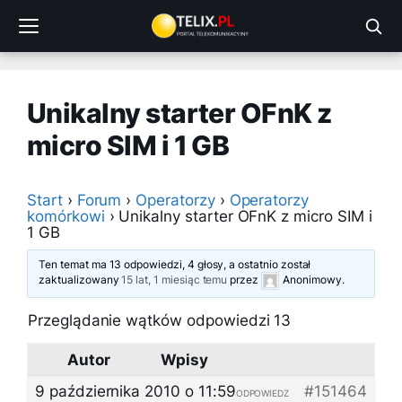
Przejdź
do
treści
Unikalny starter OFnK z
micro SIM i 1 GB
Start
›
Forum
›
Operatorzy
›
Operatorzy
komórkowi
›
Unikalny starter OFnK z micro SIM i
1 GB
Ten temat ma 13 odpowiedzi, 4 głosy, a ostatnio został
zaktualizowany
15 lat, 1 miesiąc temu
przez
Anonimowy
.
Przeglądanie wątków odpowiedzi 13
Autor
Wpisy
9 października 2010 o 11:59
#151464
ODPOWIEDZ