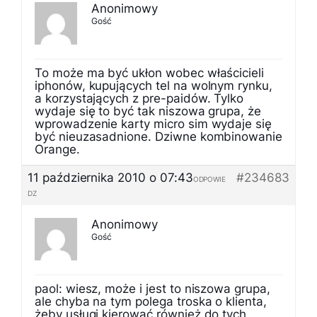
Anonimowy
Gość
To może ma być ukłon wobec właścicieli
iphonów, kupujących tel na wolnym rynku,
a korzystających z pre-paidów. Tylko
wydaje się to być tak niszowa grupa, że
wprowadzenie karty micro sim wydaje się
być nieuzasadnione. Dziwne kombinowanie
Orange.
11 października 2010 o 07:43
#234683
ODPOWIE
DZ
Anonimowy
Gość
paol: wiesz, może i jest to niszowa grupa,
ale chyba na tym polega troska o klienta,
żeby usługi kierować również do tych,