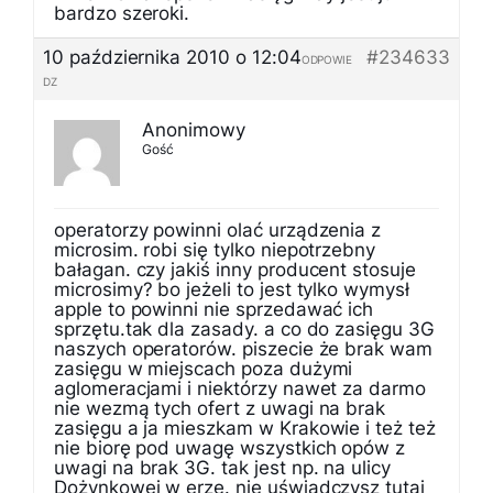
bardzo szeroki.
10 października 2010 o 12:04
#234633
ODPOWIE
DZ
Anonimowy
Gość
operatorzy powinni olać urządzenia z
microsim. robi się tylko niepotrzebny
bałagan. czy jakiś inny producent stosuje
microsimy? bo jeżeli to jest tylko wymysł
apple to powinni nie sprzedawać ich
sprzętu.tak dla zasady. a co do zasięgu 3G
naszych operatorów. piszecie że brak wam
zasięgu w miejscach poza dużymi
aglomeracjami i niektórzy nawet za darmo
nie wezmą tych ofert z uwagi na brak
zasięgu a ja mieszkam w Krakowie i też też
nie biorę pod uwagę wszystkich opów z
uwagi na brak 3G. tak jest np. na ulicy
Dożynkowej w erze. nie uświadczysz tutaj