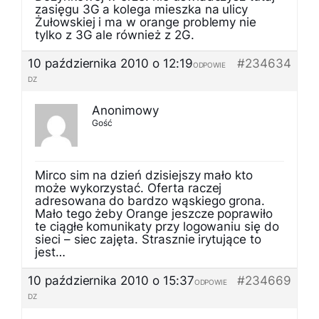
zasięgu 3G a kolega mieszka na ulicy
Żułowskiej i ma w orange problemy nie
tylko z 3G ale również z 2G.
10 października 2010 o 12:19
#234634
ODPOWIE
DZ
Anonimowy
Gość
Mirco sim na dzień dzisiejszy mało kto
może wykorzystać. Oferta raczej
adresowana do bardzo wąskiego grona.
Mało tego żeby Orange jeszcze poprawiło
te ciągłe komunikaty przy logowaniu się do
sieci – siec zajęta. Strasznie irytujące to
jest…
10 października 2010 o 15:37
#234669
ODPOWIE
DZ