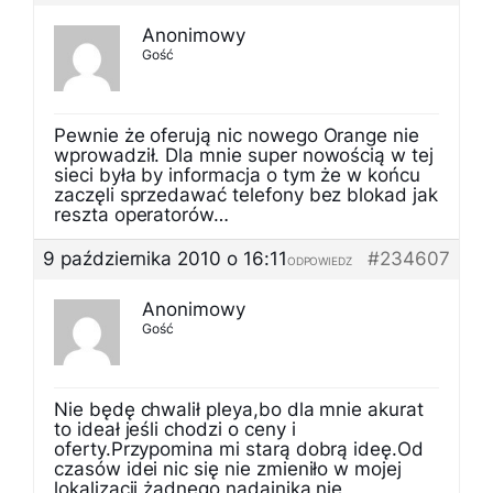
Anonimowy
Gość
Pewnie że oferują nic nowego Orange nie
wprowadził. Dla mnie super nowością w tej
sieci była by informacja o tym że w końcu
zaczęli sprzedawać telefony bez blokad jak
reszta operatorów…
9 października 2010 o 16:11
#234607
ODPOWIEDZ
Anonimowy
Gość
Nie będę chwalił pleya,bo dla mnie akurat
to ideał jeśli chodzi o ceny i
oferty.Przypomina mi starą dobrą ideę.Od
czasów idei nic się nie zmieniło w mojej
lokalizacji,żadnego nadajnika nie