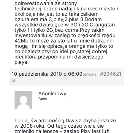
doinwestowania ze strony
technicznej.Jeden nadajnik na całe miasto i
okolice,a nie jest to aż taka całkiem
dziura,era ma 3,pley,2,plus 3.Dodam
wszystkie działające w 3G,i 2G.Orangutan
tylko 1 i tylko 2G,bez cdma.Przy takim
inwestowaniu w zasięg to prędkości rzędu
42Mb to może za sto lat u mnie dotrą.Inni
mogą i im się opłaca,a orange ma tylko to
co odziedziczył po idei po,starej dobrej
idei,która przypomina mi dzisiejszego
pleya.
10 października 2010 o 06:09
#234621
ODPOWIE
DZ
Anonimowy
Gość
Lonia, świadomością tkwisz chyba jeszcze
w 2008 roku. Od tego czasu wiele sie
zmieniło na lepsze – zasięg Play jest już