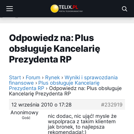
Przejdź
do
treści
Odpowiedz na: Plus
obsługuje Kancelarię
Prezydenta RP
Start
›
Forum
›
Rynek
›
Wyniki i sprawozdania
finansowe
›
Plus obsługuje Kancelarię
Prezydenta RP
›
Odpowiedz na: Plus obsługuje
Kancelarię Prezydenta RP
12 września 2010 o 17:28
#232919
Anonimowy
nic dodac, nic ująć! mysle że
Gość
wspolpraca z takim klientem
jak bronek, to najlepsza
rekomendacja!:)