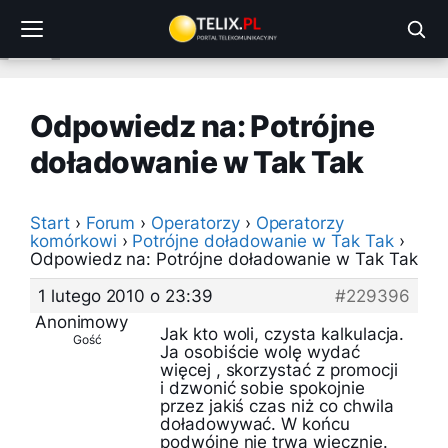
Przejdź
do
treści
Odpowiedz na: Potrójne
doładowanie w Tak Tak
Start
›
Forum
›
Operatorzy
›
Operatorzy
komórkowi
›
Potrójne doładowanie w Tak Tak
›
Odpowiedz na: Potrójne doładowanie w Tak Tak
1 lutego 2010 o 23:39
#229396
Anonimowy
Jak kto woli, czysta kalkulacja.
Gość
Ja osobiście wolę wydać
więcej , skorzystać z promocji
i dzwonić sobie spokojnie
przez jakiś czas niż co chwila
doładowywać. W końcu
podwójne nie trwa wiecznie.