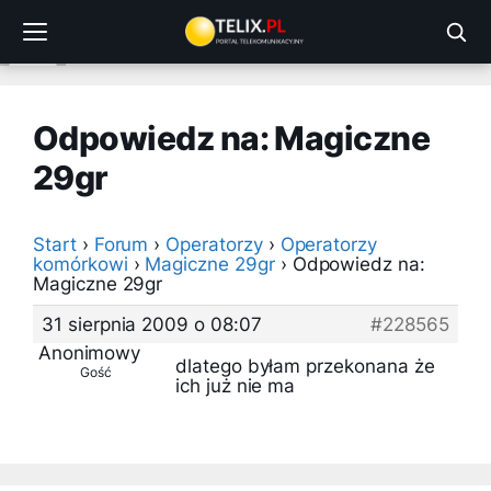
Przejdź
do
treści
Odpowiedz na: Magiczne
29gr
Start
›
Forum
›
Operatorzy
›
Operatorzy
komórkowi
›
Magiczne 29gr
›
Odpowiedz na:
Magiczne 29gr
31 sierpnia 2009 o 08:07
#228565
Anonimowy
dlatego byłam przekonana że
Gość
ich już nie ma