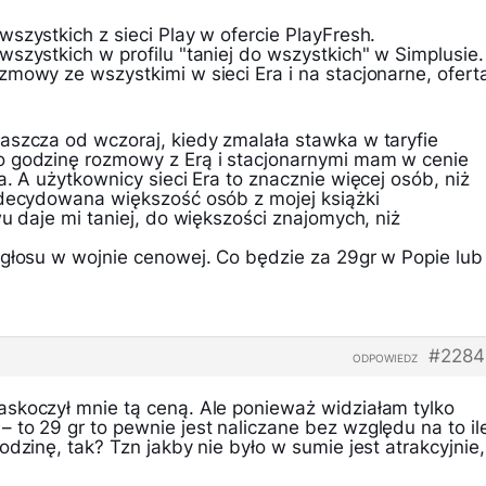
szystkich z sieci Play w ofercie PlayFresh.
szystkich w profilu "taniej do wszystkich" w Simplusie.
mowy ze wszystkimi w sieci Era i na stacjonarne, ofert
aszcza od wczoraj, kiedy zmalała stawka w taryfie
o godzinę rozmowy z Erą i stacjonarnymi mam w cenie
a. A użytkownicy sieci Era to znacznie więcej osób, niż
zdecydowana większość osób z mojej książki
wu daje mi taniej, do większości znajomych, niż
 głosu w wojnie cenowej. Co będzie za 29gr w Popie lub
#2284
ODPOWIEDZ
skoczył mnie tą ceną. Ale ponieważ widziałam tylko
to 29 gr to pewnie jest naliczane bez względu na to il
odzinę, tak? Tzn jakby nie było w sumie jest atrakcyjnie,