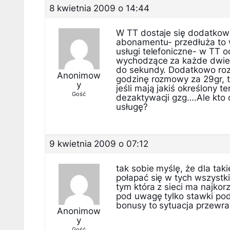
8 kwietnia 2009 o 14:44
W TT dostaje się dodatkow
abonamentu- przedłuża to w
usługi telefoniczne- w TT o
wychodzące za każde dwie m
do sekundy. Dodatkowo rozwi
Anonimow
godzinę rozmowy za 29gr, t
y
jeśli mają jakiś określony t
Gość
dezaktywacji gzg….Ale kto
usługę?
9 kwietnia 2009 o 07:12
tak sobie myślę, że dla tak
połapać się w tych wszystki
tym która z sieci ma najkor
pod uwagę tylko stawki pod
bonusy to sytuacja przewra
Anonimow
y
Gość