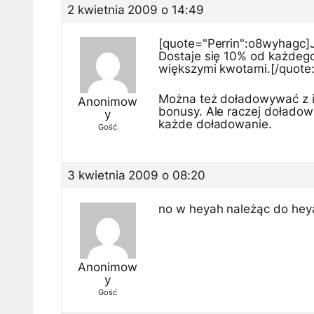
2 kwietnia 2009 o 14:49
[quote="Perrin":o8wyhagc]J
Dostaje się 10% od każdego
większymi kwotami.[/quote
Można też doładowywać z in
Anonimow
bonusy. Ale raczej doładow
y
każde doładowanie.
Gość
3 kwietnia 2009 o 08:20
no w heyah należąc do hey
Anonimow
y
Gość