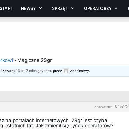
START
NEWSY
SPRZĘT
OPERATORZY
rkowi
›
Magiczne 29gr
ualizowany
16 lat, 7 miesięcy temu
przez
Anonimowy
.
#1522
ODPOWIEDZ
az na portalach internetowych. 29gr jest chyba
ą ostatnich lat. Jak zmienił się rynek operatorów?