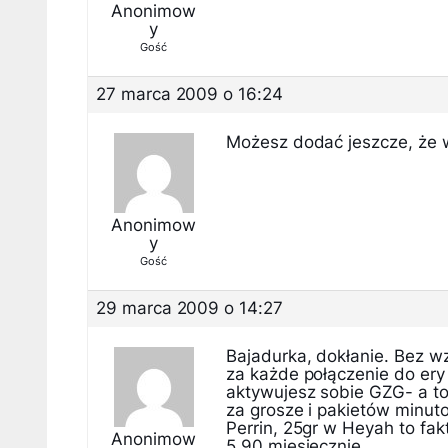
Anonimow
y
Gość
27 marca 2009 o 16:24
Możesz dodać jeszcze, że 
Anonimow
y
Gość
29 marca 2009 o 14:27
Bajadurka, dokłanie. Bez wz
za każde połączenie do ery i
aktywujesz sobie GZG- a to
za grosze i pakietów minuto
Perrin, 25gr w Heyah to fak
Anonimow
5,90 miesięcznie.