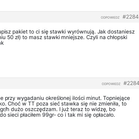
#2284
ODPOWIEDZ
upisz pakiet to ci się stawki wyrównują. Jak dostaniesz
 50 zł) to masz stawki mniejsze. Czyli na chłopski
ak
#2284
ODPOWIEDZ
e przy wygadaniu określonej ilości minut. Topniejące
o. Choć w TT poza sieć stawka się nie zmieniła, to
gr/h dużo oszczędzam. I już teraz to widzę, bo
o sieci płaciłem 99gr- co i tak mi się opłacało.