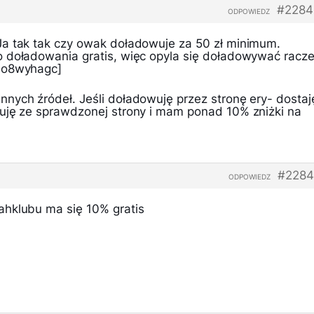
#2284
ODPOWIEDZ
a tak tak czy owak doładowuje za 50 zł minimum.
 doładowania gratis, więc opyla się doładowywać racze
:o8wyhagc]
nych źródeł. Jeśli doładowuję przez stronę ery- dostaj
uję ze sprawdzonej strony i mam ponad 10% zniżki na
#2284
ODPOWIEDZ
ahklubu ma się 10% gratis