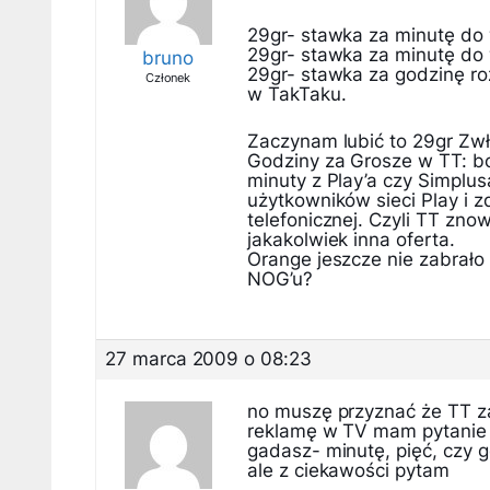
29gr- stawka za minutę do w
29gr- stawka za minutę do w
bruno
29gr- stawka za godzinę roz
Członek
w TakTaku.
Zaczynam lubić to 29gr Zwł
Godziny za Grosze w TT: b
minuty z Play’a czy Simplus
użytkowników sieci Play i 
telefonicznej. Czyli TT zno
jakakolwiek inna oferta.
Orange jeszcze nie zabrało
NOG’u?
27 marca 2009 o 08:23
no muszę przyznać że TT za
reklamę w TV mam pytanie – 
gadasz- minutę, pięć, czy g
ale z ciekawości pytam