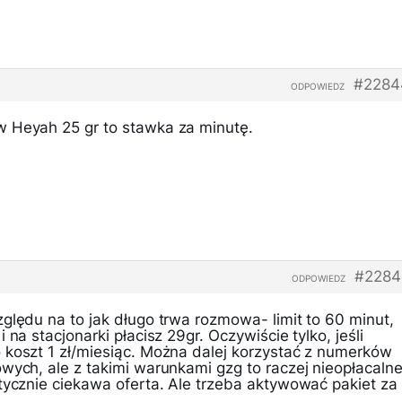
#2284
ODPOWIEDZ
w Heyah 25 gr to stawka za minutę.
#2284
ODPOWIEDZ
ględu na to jak długo trwa rozmowa- limit to 60 minut,
 na stacjonarki płacisz 29gr. Oczywiście tylko, jeśli
 koszt 1 zł/miesiąc. Można dalej korzystać z numerków
wych, ale z takimi warunkami gzg to raczej nieopłacalne
tycznie ciekawa oferta. Ale trzeba aktywować pakiet za