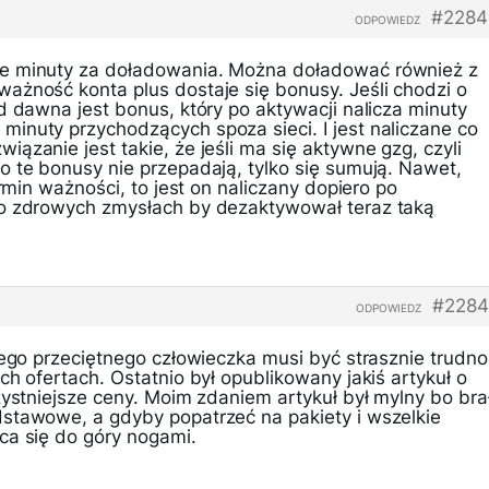
#2284
ODPOWIEDZ
e minuty za doładowania. Można doładować również z
ażność konta plus dostaje się bonusy. Jeśli chodzi o
d dawna jest bonus, który po aktywacji nalicza minuty
inuty przychodzących spoza sieci. I jest naliczane co
ązanie jest takie, że jeśli ma się aktywne gzg, czyli
o te bonusy nie przepadają, tylko się sumują. Nawet,
ermin ważności, to jest on naliczany dopiero po
 o zdrowych zmysłach by dezaktywował teraz taką
#2284
ODPOWIEDZ
iego przeciętnego człowieczka musi być strasznie trudno
ch ofertach. Ostatnio był opublikowany jakiś artykuł o
zystniejsze ceny. Moim zdaniem artykuł był mylny bo bra
stawowe, a gdyby popatrzeć na pakiety i wszelkie
ca się do góry nogami.