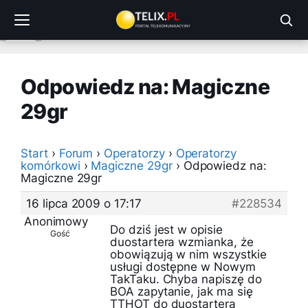
Przejdź
do
treści
Odpowiedz na: Magiczne
29gr
Start
›
Forum
›
Operatorzy
›
Operatorzy
komórkowi
›
Magiczne 29gr
›
Odpowiedz na:
Magiczne 29gr
16 lipca 2009 o 17:17
#228534
Anonimowy
Do dziś jest w opisie
Gość
duostartera wzmianka, że
obowiązują w nim wszystkie
usługi dostępne w Nowym
TakTaku. Chyba napiszę do
BOA zapytanie, jak ma się
TTHOT do duostartera